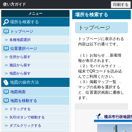
使い方ガイド
メニュー
場所を検索する
場所を検索する
トップページ
トップページ
トップページに表示される
≫
各種地図選択
内容は以下の通りです。
位置選択ページ
（１）お知らせ …新着情
≫
住所から探す
報が表示されます。
≫
施設から探す
（２）モバイルサイト …
端末でQRコードを読み込
≫
地図から探す
んでご利用ください。
（３）掲載マップ一覧 …
地図の操作方法
マップの名称を選択する
地図画面
と、位置選択画面に遷移し
ます。
地図を移動する
≫
ドラッグする
≫
矢印ボタンで移動する
≫
ダブルクリックする