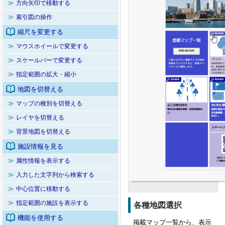
≫
方向矢印で移動する
≫
索引図の操作
縮尺を変更する
≫
マウスホイールで変更する
≫
スケールバーで変更する
≫
指定範囲の拡大・縮小
地図を切替える
≫
マップの種別を切替える
≫
レイヤを切替える
≫
背景地図を切替える
施設情報を見る
≫
属性情報を表示する
≫
入力した文字列から検索する
≫
中心位置に移動する
≫
指定範囲の施設を表示する
各種地図選択
機能を使用する
掲載マップ一覧から、表示