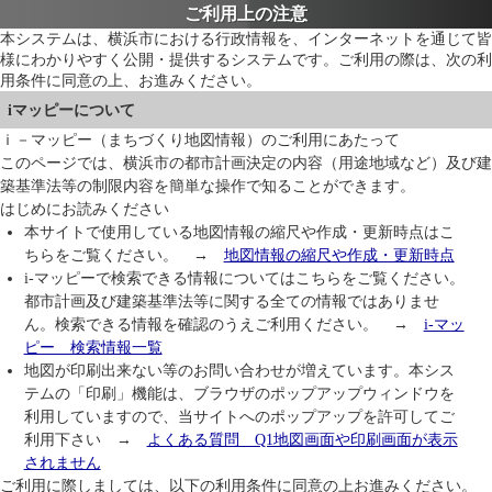
ご利用上の注意
本システムは、横浜市における行政情報を、インターネットを通じて皆
様にわかりやすく公開・提供するシステムです。ご利用の際は、次の利
用条件に同意の上、お進みください。
iマッピーについて
ｉ－マッピー（まちづくり地図情報）のご利用にあたって
このページでは、横浜市の都市計画決定の内容（用途地域など）及び建
築基準法等の制限内容を簡単な操作で知ることができます。
はじめにお読みください
本サイトで使用している地図情報の縮尺や作成・更新時点はこ
ちらをご覧ください。 →
地図情報の縮尺や作成・更新時点
i-マッピーで検索できる情報についてはこちらをご覧ください。
都市計画及び建築基準法等に関する全ての情報ではありませ
ん。検索できる情報を確認のうえご利用ください。 →
i-マッ
ピー 検索情報一覧
地図が印刷出来ない等のお問い合わせが増えています。本シス
テムの「印刷」機能は、ブラウザのポップアップウィンドウを
利用していますので、当サイトへのポップアップを許可してご
利用下さい →
よくある質問 Q1地図画面や印刷画面が表示
されません
ご利用に際しましては、以下の利用条件に同意の上お進みください。