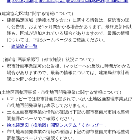
http://dosyasaigai.pref.kanagawa.jp/website/kanagawa/gis/index.html
(建築協定区域に関する情報について)
建築協定区域（隣接地等を含む）に関する情報は、横浜市の認
可公告後、およそ1ヶ月間かかる場合があります。最終更新日以
降も、区域が追加されている場合がありますので、最新の情報
については、下記ホームページをご確認ください。
→
建築協定一覧
（都市計画事業認可（都市施設）状況について）
都市計画事業認可の公告後、iマッピーへの反映に時間がかかる
場合がありますので、最新の情報については、建築局都市計画
課にお問い合わせください。
(土地区画整理事業・市街地再開発事業に関する情報について)
i-マッピーでは都市計画決定されていない土地区画整理事業及び
市街地再開発事業は表示しておりません。
土地区画整理事業の情報の確認は下記の都市整備局市街地整備
調整課のページでご確認ください。
換地確定図（換地図）閲覧システム「くかっぴー 」
市街地再開発事業の情報の確認は下記の都市整備局市街地整備
調整課のページでご確認ください。