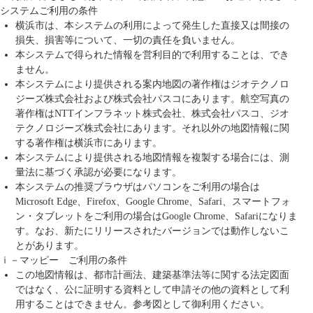
システムご利用の条件
横浜市は、本システムの利用によって発生した直接又は間接の
損失、損害等について、一切の責任を負いません。
本システムで得られた情報を営利目的で利用することは、でき
ません。
本システムにより提供される案内地図の著作権はジオテクノロ
ジーズ株式会社および株式会社パスコにあります。航空写真の
著作権はNTTインフラネット株式会社、株式会社パスコ、ジオ
テクノロジーズ株式会社にあります。それ以外の地図情報に関
する著作権は横浜市にあります。
本システムにより提供される地図情報を複製する場合には、測
量法に基づく承認が必要になります。
本システムの推奨ブラウザはパソコンをご利用の場合は
Microsoft Edge、Firefox、Google Chrome、Safari、スマートフォ
ン・タブレットをご利用の場合はGoogle Chrome、Safariになりま
す。なお、新たにリリースされたバージョンでは動作しないこ
とがあります。
ｉ－マッピー ご利用の条件
この地図情報は、都市計画法、建築基準法等に関する法定図面
ではなく、公に証明する資料として申請その他の資料として利
用することはできません。参考図として御利用ください。