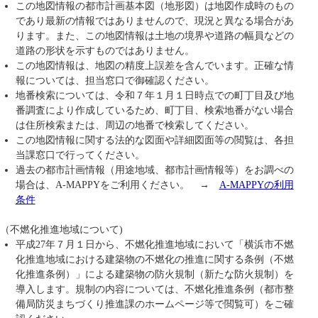
この地図情報の都市計画基本図（地形図）は地図作成時のもの
であり最新の情報ではありませんので、現況と異なる場合があ
ります。また、この地図情報は土地の境界や道路の幅員などの
道路の形状を示すものではありません。
この地図情報は、地図の精度上誤差を含んでいます。正確な情
報については、担当窓口で御確認ください。
地番検索については、令和７年１月１日時点での町丁目及び地
番調査により作成しているため、町丁目、検索地番がない場合
は住所検索または、周辺の地番で検索してください。
この地図情報に関する法的な図面や詳細図面等の閲覧は、各担
当課窓口で行ってください。
過去の都市計画情報（用途地域、都市計画情報等）をお調べの
場合は、A-MAPPYをご利用ください。 →
A-MAPPYの利用
条件
（不燃化推進地域について)
平成27年７月１日から、不燃化推進地域において「横浜市不燃
化推進地域における建築物の不燃化の推進に関する条例（不燃
化推進条例）」による建築物の防火規制（新たな防火規制）を
導入します。規制の内容については、不燃化推進条例（都市整
備局防災まちづくり推進課のホームページ等で閲覧可）をご確