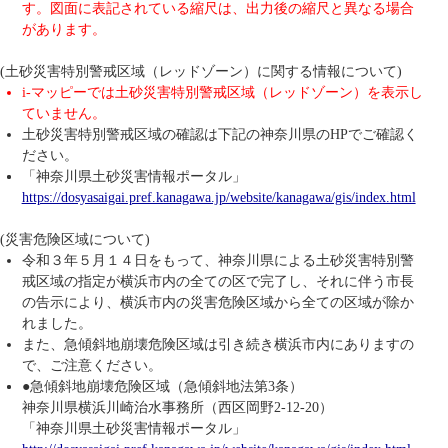
す。図面に表記されている縮尺は、出力後の縮尺と異なる場合
があります。
(土砂災害特別警戒区域（レッドゾーン）に関する情報について)
i-マッピーでは土砂災害特別警戒区域（レッドゾーン）を表示し
ていません。
土砂災害特別警戒区域の確認は下記の神奈川県のHPでご確認く
ださい。
「神奈川県土砂災害情報ポータル」
https://dosyasaigai.pref.kanagawa.jp/website/kanagawa/gis/index.html
(災害危険区域について)
令和３年５月１４日をもって、神奈川県による土砂災害特別警
戒区域の指定が横浜市内の全ての区で完了し、それに伴う市長
の告示により、横浜市内の災害危険区域から全ての区域が除か
れました。
また、急傾斜地崩壊危険区域は引き続き横浜市内にありますの
で、ご注意ください。
●急傾斜地崩壊危険区域（急傾斜地法第3条）
神奈川県横浜川崎治水事務所（西区岡野2-12-20）
「神奈川県土砂災害情報ポータル」