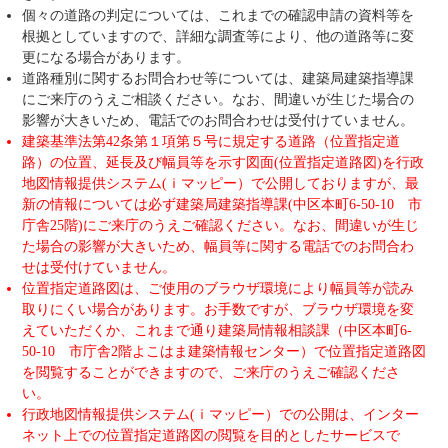
個々の道路の判定については、これまでの確認申請の資料等を
根拠としていますので、詳細な調査等により、他の道路等に変
更になる場合があります。
道路種別に関するお問合わせ等については、建築局建築指導課
にご来庁のうえご相談ください。なお、間違いが生じた場合の
影響が大きいため、電話でのお問合わせは受付けていません。
建築基準法第42条第１項第５号に規定する道路（位置指定道
路）の位置、延長及び幅員等を示す図面(位置指定道路図)を行政
地図情報提供システム(ｉマッピー）で公開しておりますが、最
新の情報については必ず建築局建築指導課(中区本町6-50-10 市
庁舎25階)にご来庁のうえご確認ください。なお、間違いが生じ
た場合の影響が大きいため、幅員等に関する電話でのお問合わ
せは受付けていません。
位置指定道路図は、ご使用のブラウザ環境により幅員等が読み
取りにくい場合があります。お手数ですが、ブラウザ環境を変
えていただくか、これまで通り建築局情報相談課（中区本町6-
50-10 市庁舎2階よこはま建築情報センター）で位置指定道路図
を閲覧することができますので、ご来庁のうえご確認くださ
い。
行政地図情報提供システム(ｉマッピー）での公開は、インター
ネット上での位置指定道路図の閲覧を目的としたサービスで