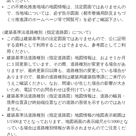
認ください。
この不燃化推進地域の地図情報は、法定図面ではありませんの
で、当地域については、必ず告示図面（都市整備局防災まちづ
くり推進課のホームページ等で閲覧可）を必ずご確認下さい。
（建築基準法道路種別（指定道路図）について)
この図は建築基準法の法定図面ではありませんので、公に証明
する資料として利用することはできません。参考図としてご利
用ください。
建築基準法道路種別（指定道路図）地図情報は、およそ１か月
に１回更新しています。その際、道路種別が変更する場合があ
りますが、最終更新日以降も、道路種別の変更している場合が
ありますので、最新の道路種別は建築局建築指導課にご来庁の
うえご確認ください。なお、間違いが生じた場合の影響が大き
いため、電話でのお問合わせは受付けていません。
建築基準法道路種別（指定道路図）地図情報は、道路の幅員・
境界位置及び終始端位置などの道路の形状を示すものではあり
ません。
建築基準法道路種別（指定道路図）地図情報の地図表示範囲は
1/1500までとなっております。地図画面の表示縮尺が1/1000とな
っている場合は道路種別情報が表示されませんのでご注意くだ
さい。