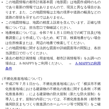
この地図情報の都市計画基本図（地形図）は地図作成時のもの
であり最新の情報ではありませんので、現況と異なる場合があ
ります。また、この地図情報は土地の境界や道路の幅員などの
道路の形状を示すものではありません。
この地図情報は、地図の精度上誤差を含んでいます。正確な情
報については、担当窓口で御確認ください。
地番検索については、令和７年１月１日時点での町丁目及び地
番調査により作成しているため、町丁目、検索地番がない場合
は住所検索または、周辺の地番で検索してください。
この地図情報に関する法的な図面や詳細図面等の閲覧は、各担
当課窓口で行ってください。
過去の都市計画情報（用途地域、都市計画情報等）をお調べの
場合は、A-MAPPYをご利用ください。 →
A-MAPPYの利用
条件
（不燃化推進地域について)
平成27年７月１日から、不燃化推進地域において「横浜市不燃
化推進地域における建築物の不燃化の推進に関する条例（不燃
化推進条例）」による建築物の防火規制（新たな防火規制）を
導入します。規制の内容については、不燃化推進条例（都市整
備局防災まちづくり推進課のホームページ等で閲覧可）をご確