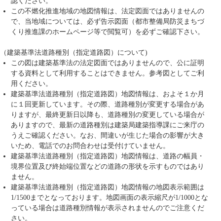
認ください。
この不燃化推進地域の地図情報は、法定図面ではありませんの
で、当地域については、必ず告示図面（都市整備局防災まちづ
くり推進課のホームページ等で閲覧可）を必ずご確認下さい。
（建築基準法道路種別（指定道路図）について)
この図は建築基準法の法定図面ではありませんので、公に証明
する資料として利用することはできません。参考図としてご利
用ください。
建築基準法道路種別（指定道路図）地図情報は、およそ１か月
に１回更新しています。その際、道路種別が変更する場合があ
りますが、最終更新日以降も、道路種別の変更している場合が
ありますので、最新の道路種別は建築局建築指導課にご来庁の
うえご確認ください。なお、間違いが生じた場合の影響が大き
いため、電話でのお問合わせは受付けていません。
建築基準法道路種別（指定道路図）地図情報は、道路の幅員・
境界位置及び終始端位置などの道路の形状を示すものではあり
ません。
建築基準法道路種別（指定道路図）地図情報の地図表示範囲は
1/1500までとなっております。地図画面の表示縮尺が1/1000とな
っている場合は道路種別情報が表示されませんのでご注意くだ
さい。