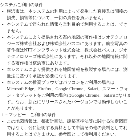
システムご利用の条件
横浜市は、本システムの利用によって発生した直接又は間接の
損失、損害等について、一切の責任を負いません。
本システムで得られた情報を営利目的で利用することは、でき
ません。
本システムにより提供される案内地図の著作権はジオテクノロ
ジーズ株式会社および株式会社パスコにあります。航空写真の
著作権はNTTインフラネット株式会社、株式会社パスコ、ジオ
テクノロジーズ株式会社にあります。それ以外の地図情報に関
する著作権は横浜市にあります。
本システムにより提供される地図情報を複製する場合には、測
量法に基づく承認が必要になります。
本システムの推奨ブラウザはパソコンをご利用の場合は
Microsoft Edge、Firefox、Google Chrome、Safari、スマートフォ
ン・タブレットをご利用の場合はGoogle Chrome、Safariになりま
す。なお、新たにリリースされたバージョンでは動作しないこ
とがあります。
ｉ－マッピー ご利用の条件
この地図情報は、都市計画法、建築基準法等に関する法定図面
ではなく、公に証明する資料として申請その他の資料として利
用することはできません。参考図として御利用ください。