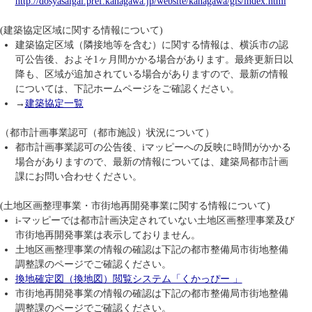
http://dosyasaigai.pref.kanagawa.jp/website/kanagawa/gis/index.html
(建築協定区域に関する情報について)
建築協定区域（隣接地等を含む）に関する情報は、横浜市の認
可公告後、およそ1ヶ月間かかる場合があります。最終更新日以
降も、区域が追加されている場合がありますので、最新の情報
については、下記ホームページをご確認ください。
→
建築協定一覧
（都市計画事業認可（都市施設）状況について）
都市計画事業認可の公告後、iマッピーへの反映に時間がかかる
場合がありますので、最新の情報については、建築局都市計画
課にお問い合わせください。
(土地区画整理事業・市街地再開発事業に関する情報について)
i-マッピーでは都市計画決定されていない土地区画整理事業及び
市街地再開発事業は表示しておりません。
土地区画整理事業の情報の確認は下記の都市整備局市街地整備
調整課のページでご確認ください。
換地確定図（換地図）閲覧システム「くかっぴー 」
市街地再開発事業の情報の確認は下記の都市整備局市街地整備
調整課のページでご確認ください。