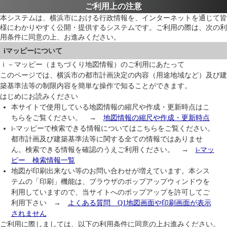
ご利用上の注意
本システムは、横浜市における行政情報を、インターネットを通じて皆
様にわかりやすく公開・提供するシステムです。ご利用の際は、次の利
用条件に同意の上、お進みください。
iマッピーについて
ｉ－マッピー（まちづくり地図情報）のご利用にあたって
このページでは、横浜市の都市計画決定の内容（用途地域など）及び建
築基準法等の制限内容を簡単な操作で知ることができます。
はじめにお読みください
本サイトで使用している地図情報の縮尺や作成・更新時点はこ
ちらをご覧ください。 →
地図情報の縮尺や作成・更新時点
i-マッピーで検索できる情報についてはこちらをご覧ください。
都市計画及び建築基準法等に関する全ての情報ではありませ
ん。検索できる情報を確認のうえご利用ください。 →
i-マッ
ピー 検索情報一覧
地図が印刷出来ない等のお問い合わせが増えています。本シス
テムの「印刷」機能は、ブラウザのポップアップウィンドウを
利用していますので、当サイトへのポップアップを許可してご
利用下さい →
よくある質問 Q1地図画面や印刷画面が表示
されません
ご利用に際しましては、以下の利用条件に同意の上お進みください。